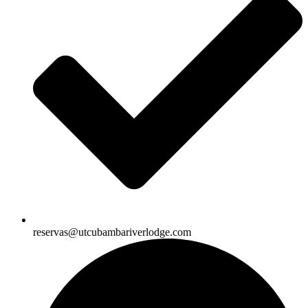
reservas@utcubambariverlodge.com