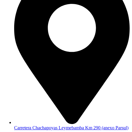
Carretera Chachapoyas Leymebamba Km 290 (anexo Parsul)