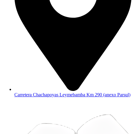
Carretera Chachapoyas Leymebamba Km 290 (anexo Parsul)