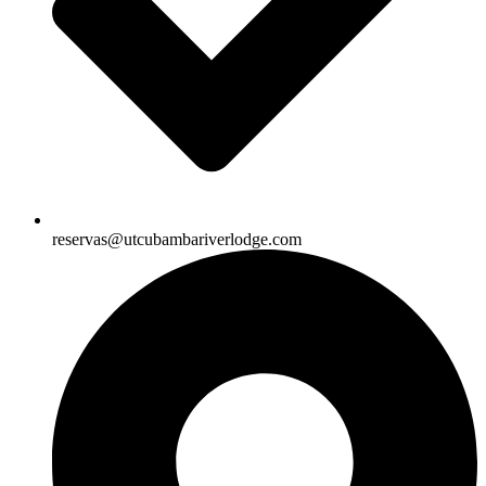
reservas@utcubambariverlodge.com