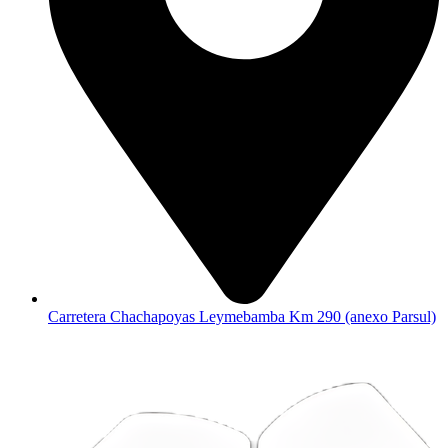
Carretera Chachapoyas Leymebamba Km 290 (anexo Parsul)