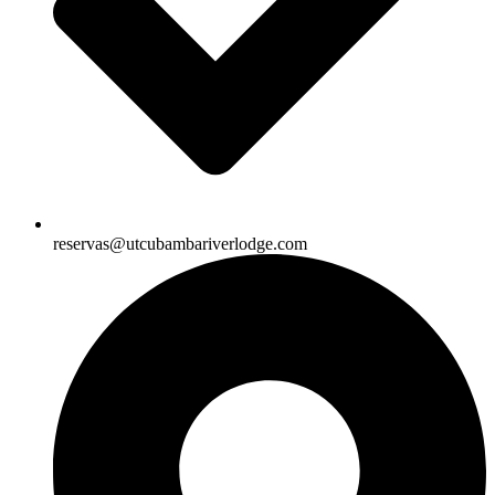
reservas@utcubambariverlodge.com