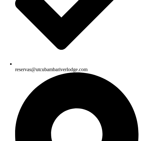
reservas@utcubambariverlodge.com