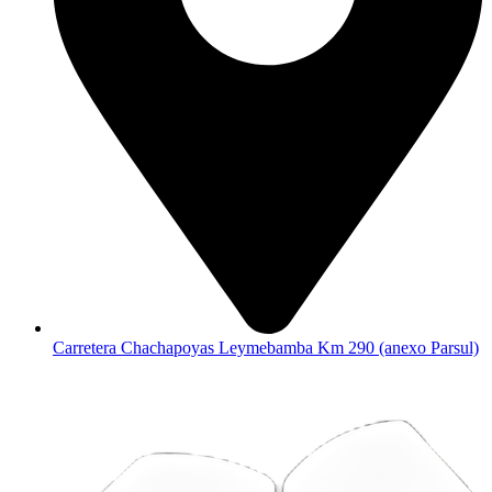
Carretera Chachapoyas Leymebamba Km 290 (anexo Parsul)