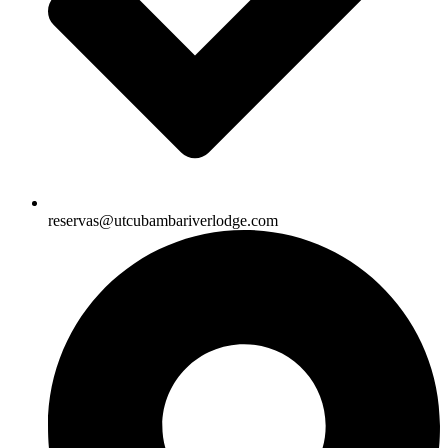
reservas@utcubambariverlodge.com