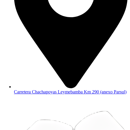
Carretera Chachapoyas Leymebamba Km 290 (anexo Parsul)