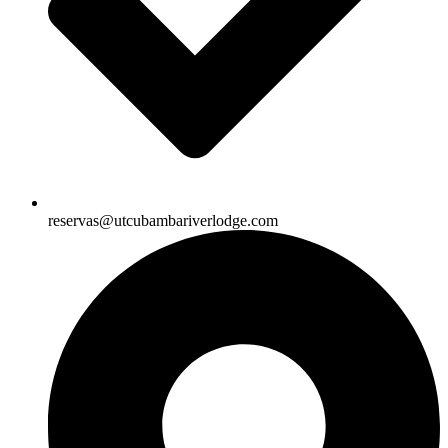
reservas@utcubambariverlodge.com