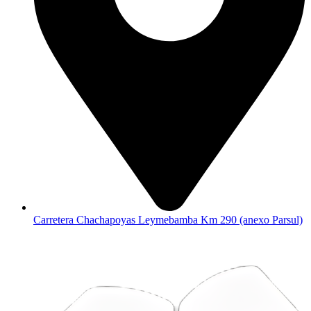
Carretera Chachapoyas Leymebamba Km 290 (anexo Parsul)