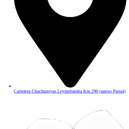
Carretera Chachapoyas Leymebamba Km 290 (anexo Parsul)