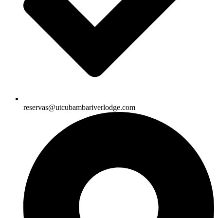
reservas@utcubambariverlodge.com